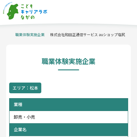
職業体験実施企業
当サイトについて
株式会社和田正通信サービス auショップ塩尻
職業体験実施企業
キャリア教育の
事例紹介
信州ものづくり
マイスターの派遣
職業体験実施企業
職業体験支援
コーディネーター
企業・産業
イベント
学校関係者
企業・団体
の方へ
の方へ
体験申込・相談
企業情報登録はこちら
はこちら
エリア：松本
お問い合わせ
ホーム
業種
プライバシーポリシー
アクセシビリティ方針
卸売・小売
企業名