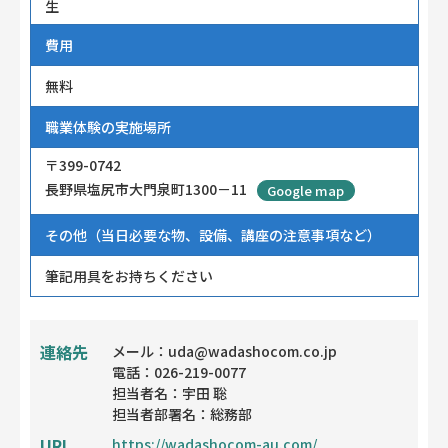
生
費用
無料
職業体験の実施場所
〒399-0742
長野県塩尻市大門泉町1300－11
Google map
その他（当日必要な物、設備、講座の注意事項など）
筆記用具をお持ちください
連絡先
メール：uda@wadashocom.co.jp
電話：026-219-0077
担当者名：宇田 聡
担当者部署名：総務部
URL
https://wadashocom-au.com/