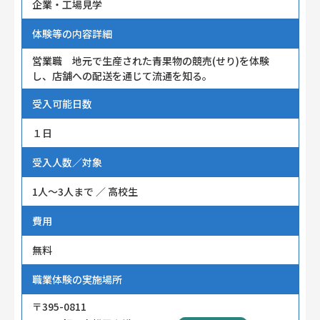
企業・工場見学
体験等の内容詳細
営業職 地元で生産された青果物の競売(せり)を体験
し、店舗への配送を通じて流通を知る。
受入可能日数
１日
受入人数／対象
1人～3人まで ／ 高校生
費用
無料
職業体験の実施場所
〒395-0811