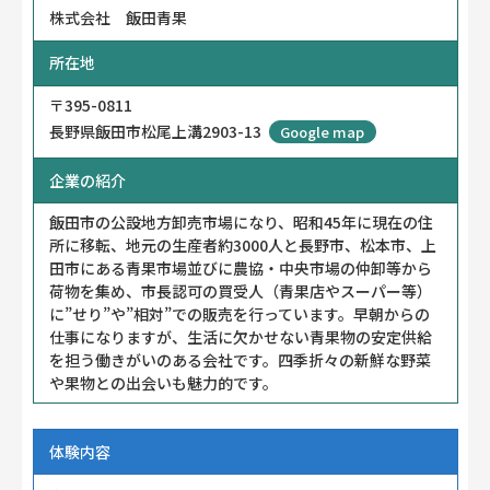
株式会社 飯田青果
所在地
〒395-0811
長野県飯田市松尾上溝2903-13
Google map
企業の紹介
飯田市の公設地方卸売市場になり、昭和45年に現在の住
所に移転、地元の生産者約3000人と長野市、松本市、上
田市にある青果市場並びに農協・中央市場の仲卸等から
荷物を集め、市長認可の買受人（青果店やスーパー等）
に”せり”や”相対”での販売を行っています。早朝からの
仕事になりますが、生活に欠かせない青果物の安定供給
を担う働きがいのある会社です。四季折々の新鮮な野菜
や果物との出会いも魅力的です。
体験内容