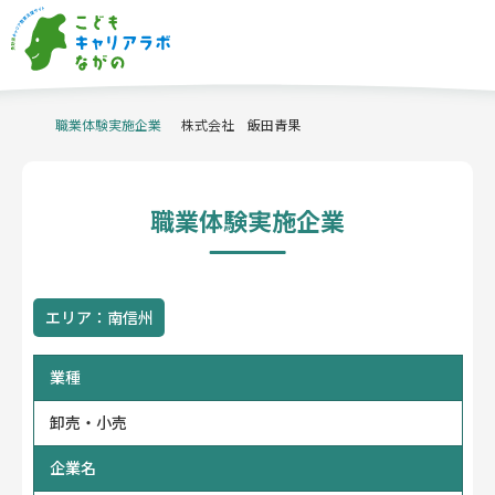
職業体験実施企業
当サイトについて
株式会社 飯田青果
職業体験実施企業
キャリア教育の
事例紹介
信州ものづくり
マイスターの派遣
職業体験実施企業
職業体験支援
コーディネーター
企業・産業
イベント
学校関係者
企業・団体
の方へ
の方へ
体験申込・相談
企業情報登録はこちら
はこちら
エリア：南信州
お問い合わせ
ホーム
業種
プライバシーポリシー
アクセシビリティ方針
卸売・小売
企業名