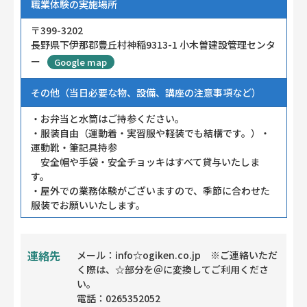
職業体験の実施場所
〒399-3202
長野県下伊那郡豊丘村神稲9313-1 小木曽建設管理センタ
ー
Google map
その他（当日必要な物、設備、講座の注意事項など）
・お弁当と水筒はご持参ください。
・服装自由（運動着・実習服や軽装でも結構です。）・
運動靴・筆記具持参
安全帽や手袋・安全チョッキはすべて貸与いたしま
す。
・屋外での業務体験がございますので、季節に合わせた
服装でお願いいたします。
連絡先
メール：info☆ogiken.co.jp ※ご連絡いただ
く際は、☆部分を＠に変換してご利用くださ
い。
電話：0265352052