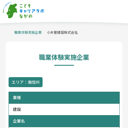
職業体験実施企業
当サイトについて
小木曽建設株式会社
職業体験実施企業
キャリア教育の
事例紹介
信州ものづくり
マイスターの派遣
職業体験実施企業
職業体験支援
コーディネーター
企業・産業
イベント
学校関係者
企業・団体
の方へ
の方へ
体験申込・相談
企業情報登録はこちら
はこちら
エリア：南信州
お問い合わせ
ホーム
業種
プライバシーポリシー
アクセシビリティ方針
建設
企業名