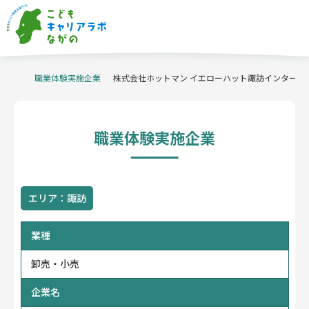
職業体験実施企業
当サイトについて
株式会社ホットマン イエローハット諏訪インター店
職業体験実施企業
キャリア教育の
事例紹介
信州ものづくり
マイスターの派遣
職業体験実施企業
職業体験支援
コーディネーター
企業・産業
イベント
学校関係者
企業・団体
の方へ
の方へ
体験申込・相談
企業情報登録はこちら
はこちら
エリア：諏訪
お問い合わせ
ホーム
業種
プライバシーポリシー
アクセシビリティ方針
卸売・小売
企業名