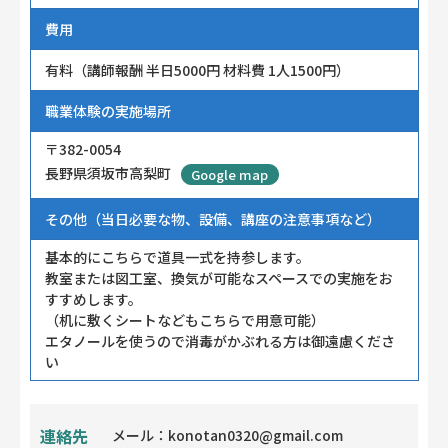
費用
有料（講師報酬 半日5000円 材料費 1人1500円）
職業体験の実施場所
〒382-0054
長野県須坂市高梨町
Google map
その他（当日必要な物、設備、講座の注意事項など）
基本的にこちらで道具一式を持参します。
教室または図工室、換気が可能なスペースでの実施をお
すすめします。
（机に敷くシートなどもこちらで用意可能）
エタノールを使うので消毒がかぶれる方は御遠慮くださ
い
連絡先
メール：konotan0320@gmail.com