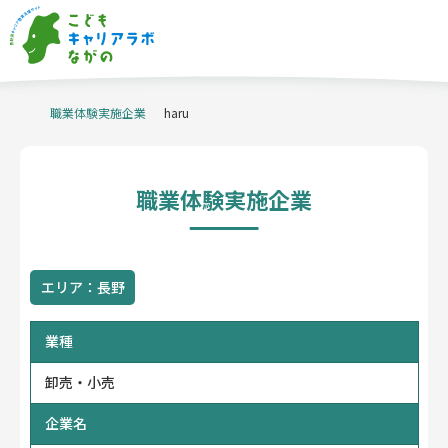
職業体験実施企業
当サイトについて
haru
職業体験実施企業
キャリア教育の
事例紹介
信州ものづくり
マイスターの派遣
職業体験実施企業
職業体験支援
コーディネーター
企業・産業
イベント
学校関係者
企業・団体
の方へ
の方へ
体験申込・相談
企業情報登録はこちら
はこちら
エリア：長野
お問い合わせ
ホーム
業種
プライバシーポリシー
アクセシビリティ方針
卸売・小売
企業名