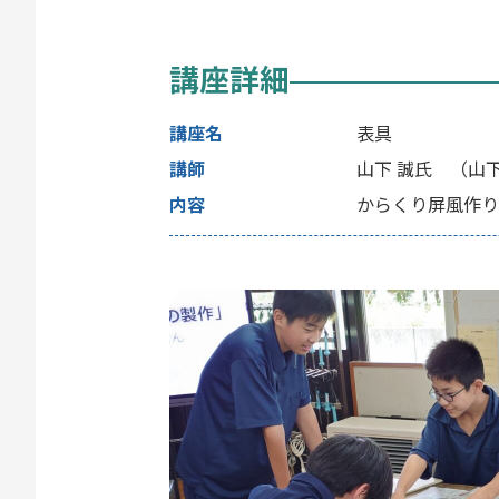
講座詳細
講座名
表具
講師
山下 誠氏 （山
内容
からくり屏風作り