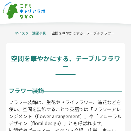
マイスター活躍事例
当サイトについて
空間を華やかにする、テーブルフラワー
職業体験実施企業
キャリア教育の
事例紹介
信州ものづくり
マイスターの派遣
空間を華やかにする、テーブルフラワ
職業体験支援
コーディネーター
企業・産業
イベント
ー
学校関係者
企業・団体
の方へ
の方へ
体験申込・相談
企業情報登録はこちら
はこちら
フラワー装飾
お問い合わせ
ホーム
フラワー装飾は、生花やドライフラワー、造花などを
使い、空間を装飾することで英語では「フラワーアレ
プライバシーポリシー
アクセシビリティ方針
ンジメント（flower arrangement）」や「フローラル
デザイン（floral design）」とも呼ばれます。
結婚式やパーティー、イベント会場、店舗、ホテル、